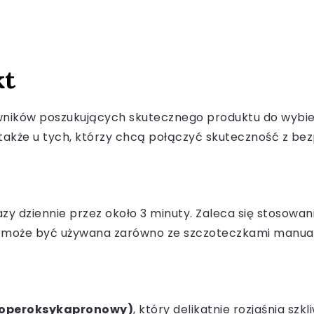
kt
wników poszukujących skutecznego produktu do wybiel
a także u tych, którzy chcą połączyć skuteczność z be
azy dziennie przez około 3 minuty. Zaleca się stosowa
 może być używana zarówno ze szczoteczkami manualny
doperoksykapronowy)
, który delikatnie rozjaśnia s