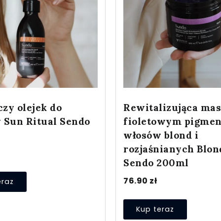
zy olejek do
Rewitalizująca mas
 Sun Ritual Sendo
fioletowym pigme
włosów blond i
rozjaśnianych Blon
Sendo 200ml
76.90
zł
eraz
Kup teraz