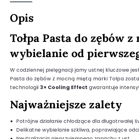
Opis
Tołpa Pasta do zębów z 
wybielanie od pierwsze
W codziennej pielęgnacji jamy ustnej kluczowe jes
Pasta do zębów z mocną miętą marki Tołpa został
technologii
3× Cooling Effect
gwarantuje intensyw
Najważniejsze zalety
Potrójne działanie chłodzące dla długotrwałej ś
Delikatne wybielanie szkliwa, poprawiające od
Neutralizacja nieprzyjemnego zapachu z ust