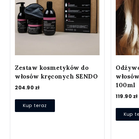
Zestaw kosmetyków do
Odżywc
włosów kręconych SENDO
włosów
100ml
204.90
zł
119.90
zł
Kup teraz
Kup t