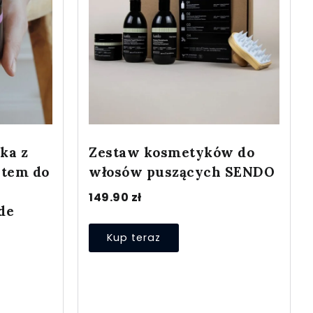
ka z
Zestaw kosmetyków do
ntem do
włosów puszących SENDO
149.90
zł
de
Kup teraz