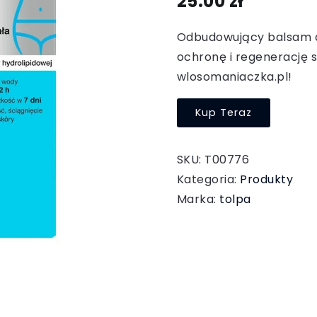
25.00
zł
Odbudowujący balsam do 
ochronę i regenerację s
wlosomaniaczka.pl!
Kup Teraz
SKU:
T00776
Kategoria:
Produkty
Marka:
tolpa