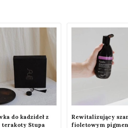
ka do kadzideł z
Rewitalizujący sza
 terakoty Stupa
fioletowym pigme