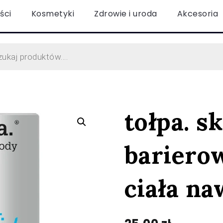
ści
Kosmetyki
Zdrowie i uroda
Akcesoria
tołpa. sk
bariero
ciała na