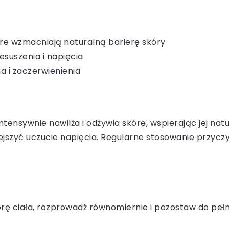
óre wzmacniają naturalną barierę skóry
esuszenia i napięcia
a i zaczerwienienia
ntensywnie nawilża i odżywia skórę, wspierając jej n
iejszyć uczucie napięcia. Regularne stosowanie przycz
rę ciała, rozprowadź równomiernie i pozostaw do pełn