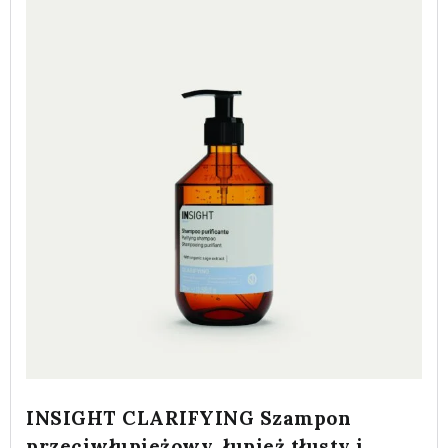
INSIGHT CLARIFYING Szampon
przeciwłupieżowy, łupież tłusty i