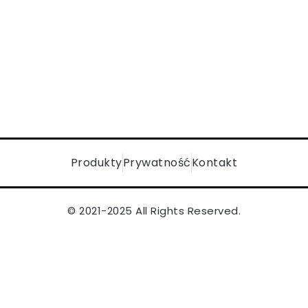
Produkty
Prywatność
Kontakt
© 2021-2025 All Rights Reserved.
Polityka redakcyjna
|
Jak zarabiamy
|
Metodologia testów
|
Autorzy i redakcja